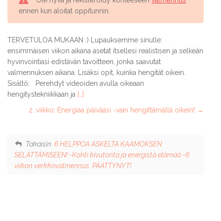
Ole hyvä ja rekisteröidy kohteeseen
valmennus
ennen kun aloitat oppitunnin.
TERVETULOA MUKAAN :) Lupauksemme sinulle:
ensimmäisen viikon aikana asetat itsellesi realistisen ja selkeän
hyvinvointiasi edistävän tavoitteen, jonka saavutat
valmennuksen aikana. Lisäksi opit, kuinka hengität oikein.
Sisältö: Perehdyt videoiden avulla oikeaan
hengitystekniikkaan ja
[…]
2. viikko: Energiaa päivääsi -vain hengittämällä oikein!
Takaisin:
6 HELPPOA ASKELTA KAAMOKSEN
SELÄTTÄMISEEN! -Kohti kivutonta ja energistä elämää -6
viikon verkkovalmennus. PÄÄTTYNYT!