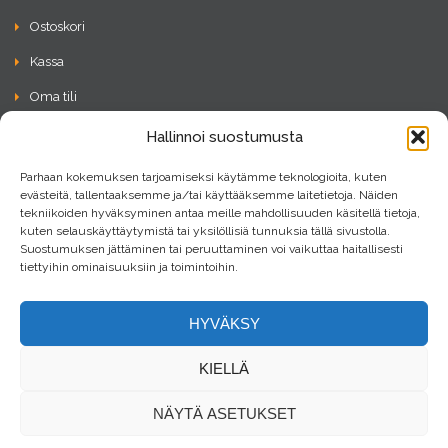
Ostoskori
Kassa
Oma tili
Tietosuojaseloste
Hallinnoi suostumusta
Parhaan kokemuksen tarjoamiseksi käytämme teknologioita, kuten
Ota Yhteyttä
evästeitä, tallentaaksemme ja/tai käyttääksemme laitetietoja. Näiden
tekniikoiden hyväksyminen antaa meille mahdollisuuden käsitellä tietoja,
kuten selauskäyttäytymistä tai yksilöllisiä tunnuksia tällä sivustolla.
Hunajakuja 17, 87500 Kajaani
Suostumuksen jättäminen tai peruuttaminen voi vaikuttaa haitallisesti
tiettyihin ominaisuuksiin ja toimintoihin.
050 547 6566
HYVÄKSY
info@rightonme.fi
KIELLÄ
NÄYTÄ ASETUKSET